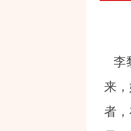
李
来，
者，