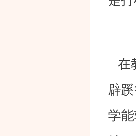
是打
在
辟蹊
学能