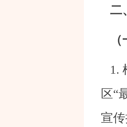
二
（
1
区“
宣传