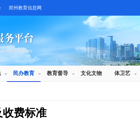
会
|
郑州教育信息网
地
民办教育
教育督导
文化文物
体卫艺
及收费标准