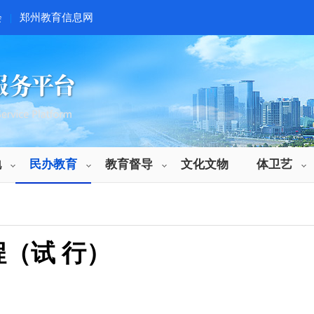
会
|
郑州教育信息网
地
民办教育
教育督导
文化文物
体卫艺
（试 行）