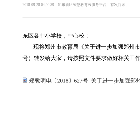
2018-09-28 04:50:39 郑东新区智慧教育云服务平台 有
次阅读
东区各中小学校，中心校：
现将郑州市教育局《关于进一步加强郑州市中小
号）转发给大家，请按照文件要求做好相关工
郑教明电〔2018〕627号_关于进一步加强