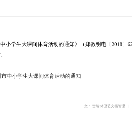
学生大课间体育活动的通知》（郑教明电〔2018〕62
作。
郑州市中小学生大课间体育活动的通知
文： 责编:体卫艺文档管理 