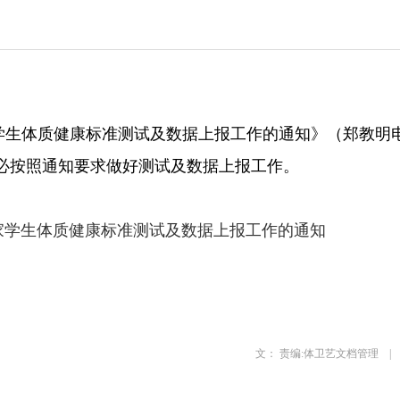
学生体质健康标准测试及数据上报工作的通知》（郑教明
位务必按照通知要求做好测试及数据上报工作。
8年国家学生体质健康标准测试及数据上报工作的通知
文： 责编:体卫艺文档管理 