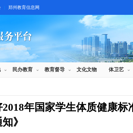
会
|
郑州教育信息网
地
民办教育
教育督导
文化文物
体卫艺
2018年国家学生体质健康标
通知》