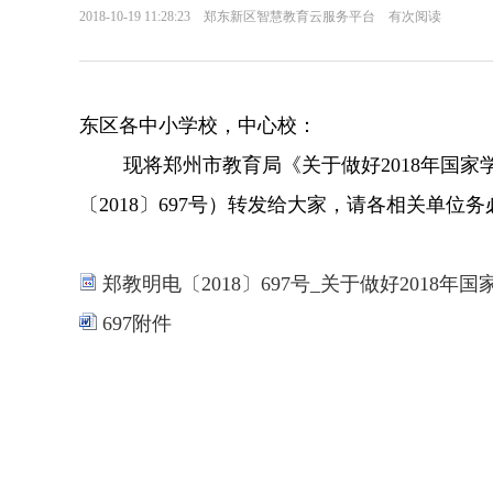
2018-10-19 11:28:23 郑东新区智慧教育云服务平台 有
次阅读
东区各中小学校，中心校：
现将郑州市教育局《关于做好2018年国家
〔2018〕697号）转发给大家，请各相关单
郑教明电〔2018〕697号_关于做好201
697附件