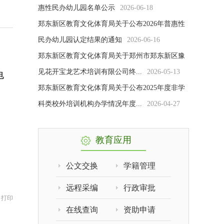
惠性民办幼儿园名单公示
2026-06-18
郑东新区教育文化体育局关于公布2026年普惠性
民办幼儿园认定结果的通知
2026-06-16
郑东新区教育文化体育局关于郑州市郑东新区豫
见花开宝龙艺术培训有限公司终...
2026-05-13
电
郑东新区教育文化体育局关于公布2025年度非学
科类校外培训机构办学情况年度...
2026-04-27
教育应用
公文交换
学籍管理
远程采编
行政审批
|
打印
在线查询
资助申请