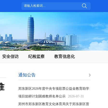
安全信访
纪检监察
教育信息化
通知公告
准
郑东新区2026年度中央专项彩票公益金教育助学
项目励耕计划困难教师名单公示
2026-07-31
郑州市郑东新区教育文化体育局关于郑东新区普