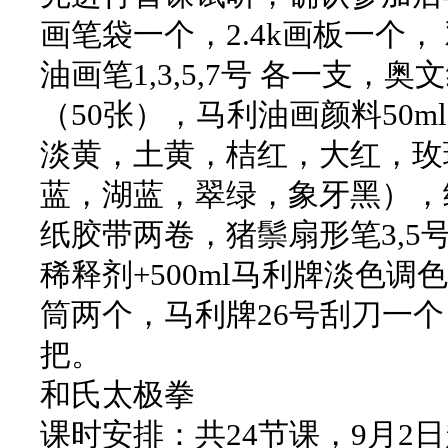
画笔袋一个，2.4k画板一个
油画笔1,3,5,7号 各一支，
（50张），马利油画颜料50m
淡黄，土黄，桔红，大红，玫
蓝，湖蓝，翠绿，象牙黑），
纸胶带两卷，猪鬃扇形笔3,5号
稀释剂+500ml马利牌淡色
筒两个，马利牌26号刮刀一
把。
和氏太极拳
课时安排：共24节课，9月2日